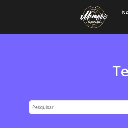
No
Te