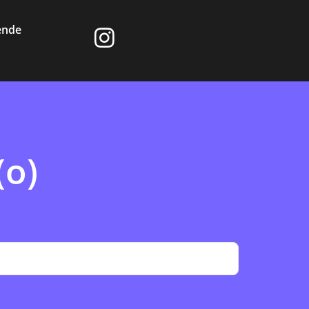
ende
(o)