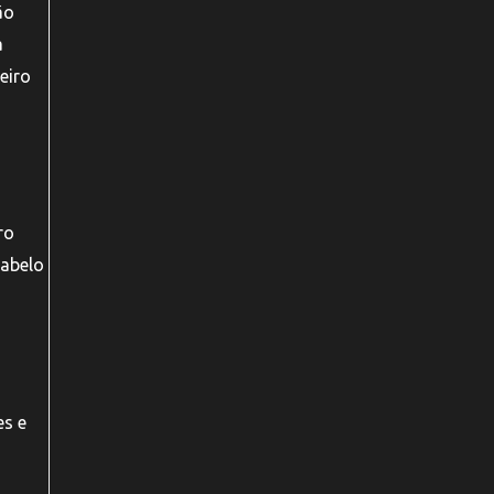
ão
a
eiro
ro
cabelo
es e