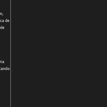
m,
ica de
ode
ria
itando