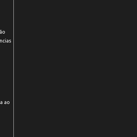
não
ncias
ça ao