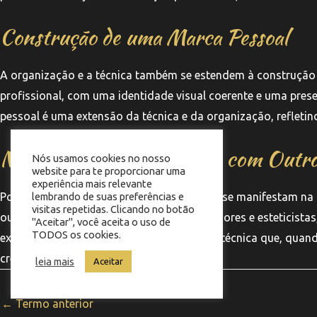
Construção de uma Marca Pessoal
A organização e a técnica também se estendem à construção
profissional, com uma identidade visual coerente e uma pres
pessoal é uma extensão da técnica e da organização, refletin
Networking e Colaboração com Outros
Nós usamos cookies no nosso
website para te proporcionar uma
experiência mais relevante
Por fim, a organização e a técnica também se manifestam na 
lembrando de suas preferências e
visitas repetidas. Clicando no botão
outros profissionais do setor, como tatuadores e esteticista
"Aceitar", você aceita o uso de
TODOS os cookies.
experiência do cliente. O networking é uma técnica que, quand
crescimento mútuo.
leia mais
Aceitar
←
Termo anterior