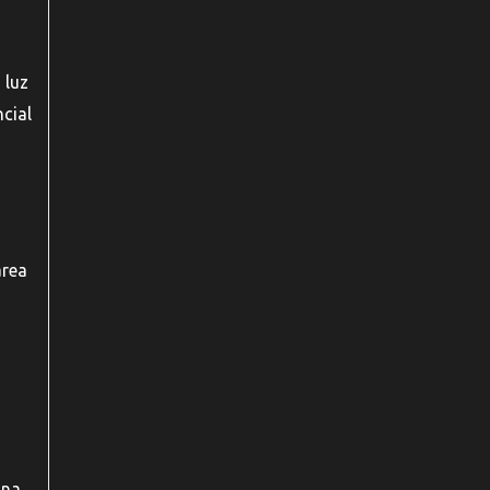
 luz
cial
área
a
 na