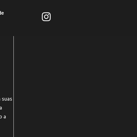
de
m suas
a
o a