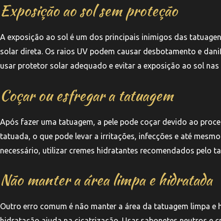
Exposição ao sol sem proteção
A exposição ao sol é um dos principais inimigos das tatuage
solar direta. Os raios UV podem causar desbotamento e danif
usar protetor solar adequado e evitar a exposição ao sol na
Coçar ou esfregar a tatuagem
Após fazer uma tatuagem, a pele pode coçar devido ao proces
tatuada, o que pode levar a irritações, infecções e até mesmo 
necessário, utilizar cremes hidratantes recomendados pelo tat
Não manter a área limpa e hidratada
Outro erro comum é não manter a área da tatuagem limpa e hid
hidratação ajuda na cicatrização. Usar sabonetes neutros e c