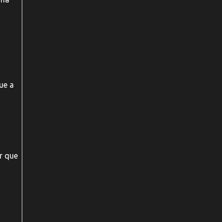
a
ue a
r que