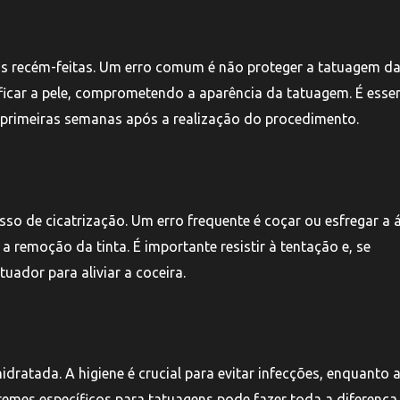
ns recém-feitas. Um erro comum é não proteger a tatuagem da
icar a pele, comprometendo a aparência da tatuagem. É essen
s primeiras semanas após a realização do procedimento.
so de cicatrização. Um erro frequente é coçar ou esfregar a 
a remoção da tinta. É importante resistir à tentação e, se
uador para aliviar a coceira.
ratada. A higiene é crucial para evitar infecções, enquanto 
remes específicos para tatuagens pode fazer toda a diferença