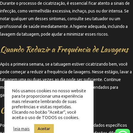
Durante o processo de cicatrização, é essencial ficar atento a sinais de
infecção, como vermelhidão excessiva, inchaço, pus ou dor intensa. Se
notar qualquer um desses sintomas, consulte seu tatuador ou um
profissional de saúde imediatamente. A higiene adequada, incluindo a
lavagem da tatuagem, pode ajudar a minimizar esses riscos.
Quando Reduzir a Frequência de Lavagens
Após a primeira semana, se a tatuagem estiver cicatrizando bem, você
pode começar a reduzir a frequência de lavagens. Nesse estágio, lavar a
tatuagem uma ou duas vezes ao dia pode ser suficiente. Continue
monitorando a área e mantenha os cuidados recomendados para
Nós usamos cookies no nosso website
garantir uma cicatrização saudável.
para te proporcionar uma experiência
mais relevante lembrando de suas
preferências e visitas repetidas.
Consultando Seu Tatuador
Clicando no botão "Aceitar", você
aceita o uso de TODOS os cookies.
Por fim, sempre consulte seu tatuador sobre os cuidados específicos
leia mais
Aceitar
para a sua tatuagem. Cada artista pode ter recomendações diferentes