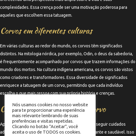
complexidades. Essa crença pode ser uma motivação poderosa para
aqueles que escolhem essa tatuagem.
Corvos em diferentes culturas
Em várias culturas ao redor do mundo, os corvos têm significados
distintos. Na mitologia nórdica, por exemplo, Odin, o deus da sabedoria,
é frequentemente acompanhado por corvos que trazem informações do
mundo dos mortos. Na cultura indígena americana, os corvos são vistos
como criadores e transformadores. Essa diversidade de significados
enriquece a tatuagem de um corvo, permitindo que cada indivíduo
escolha o que mais ressoa com sua própria história e crenças.
Nós usamos cookies no nosso website
Cuidados com a tatuagem de corvo
para te proporcionar uma experiência
mais relevante lembrando de suas
preferências e visitas repetidas.
Após a tatuagem de um corvo ser feita, é essencial seguir cuidados
Clicando no botão "Aceitar", você
aceita o uso de TODOS os cookies.
adequados para garantir que a arte permaneça vibrante e saudável. Isso