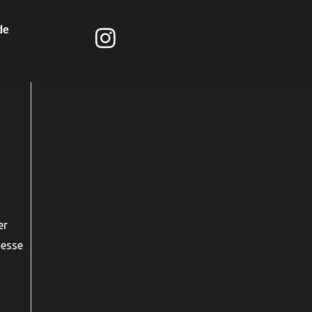
de
er
 esse