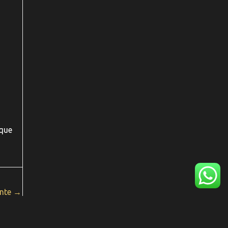
 que
inte
→