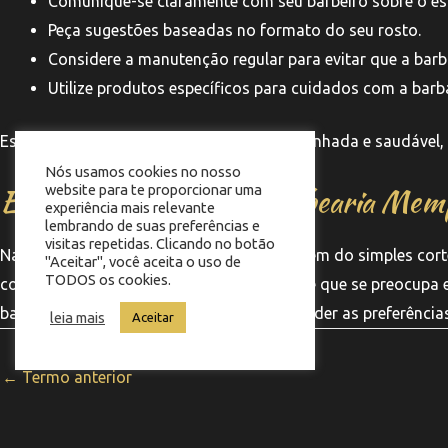
Comunique-se claramente com seu barbeiro sobre o est
Peça sugestões baseadas no formato do seu rosto.
Considere a manutenção regular para evitar que a barb
Utilize produtos específicos para cuidados com a barb
Essas práticas ajudam a manter a barba alinhada e saudável, 
Nós usamos cookies no nosso
Experiência única na Barbearia Mem
website para te proporcionar uma
experiência mais relevante
lembrando de suas preferências e
visitas repetidas. Clicando no botão
Na Barbearia Memphis, a experiência vai além do simples cor
"Aceitar", você aceita o uso de
TODOS os cookies.
combina conforto e estilo, com uma equipe que se preocupa 
barbeiro e cliente é fundamental para entender as preferências 
leia mais
Aceitar
←
Termo anterior