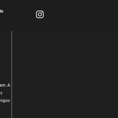
de
gem. A
as
amigos