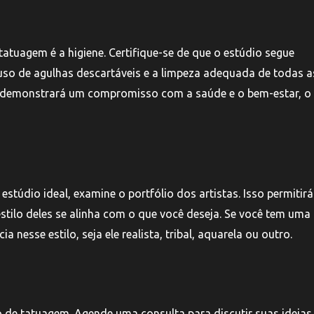
atuagem é a higiene. Certifique-se de que o estúdio segue
o uso de agulhas descartáveis e a limpeza adequada de todas a
tes demonstrará um compromisso com a saúde e o bem-estar, o
estúdio ideal, examine o portfólio dos artistas. Isso permitir
stilo deles se alinha com o que você deseja. Se você tem uma 
nesse estilo, seja ele realista, tribal, aquarela ou outro.
de tatuagem. Agende uma consulta para discutir suas ideias