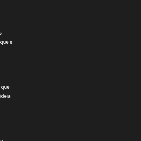
s
 que é
á que
ideia
 e