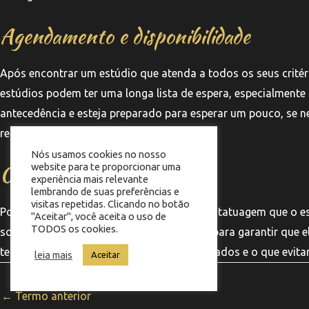
Agendamento e disponibilidade
Após encontrar um estúdio que atenda a todos os seus critéri
estúdios podem ter uma longa lista de espera, especialmente
antecedência e esteja preparado para esperar um pouco, se ne
respeitado.
Nós usamos cookies no nosso
Cuidados pós-tatuagem
website para te proporcionar uma
experiência mais relevante
lembrando de suas preferências e
visitas repetidas. Clicando no botão
Por fim, informe-se sobre os cuidados pós-tatuagem que o e
"Aceitar", você aceita o uso de
TODOS os cookies.
sobre como cuidar da sua nova tatuagem para garantir que el
tempo. Pergunte sobre produtos recomendados e o que evitar
leia mais
Aceitar
←
Termo anterior