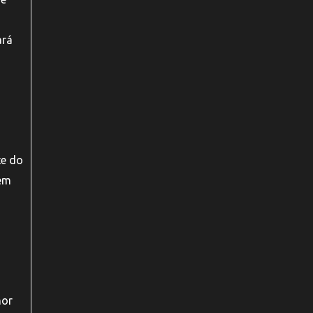
ará
te do
tem
hor