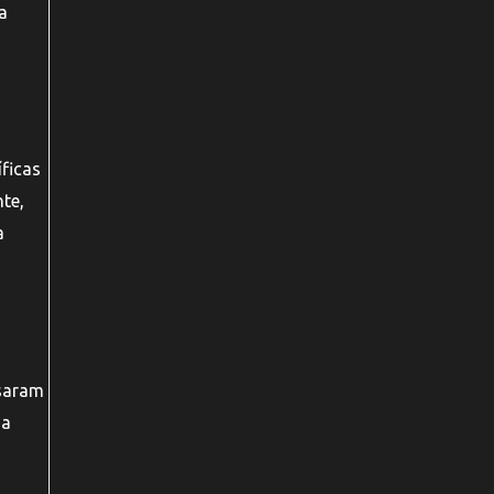
a
ficas
te,
a
ssaram
 a