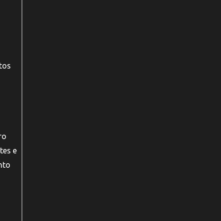
tos
ro
tes e
nto