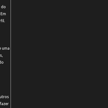
o do
. Em
il.
de uma
s,
do
utros
fazer