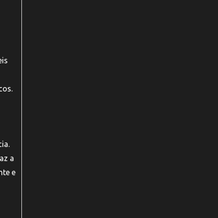
eis
cos.
ia.
az a
nte e