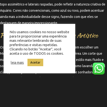
topo assimétrico e laterais raspadas, pode refletir a natureza criativa de
Aquário. Cores não convencionais, como azul ou roxo, podem acentuar
ainda mais a individualidade desse signo, fazendo com que eles se
destaquem de maneira impressionante.
Nós usamos cookies no nosso website
Peixes: O Mohawk Sonhador e Artístico
para te proporcionar uma experiência
mais relevante lembrando de suas
preferências e visitas repetidas.
Os piscianos, que são sensíveis e sonhadores, podem escolher um
Clicando no botão "Aceitar", você
aceita o uso de TODOS os cookies.
Mohawk que transmita uma sensação artística e etérea. Um corte que
mantém a parte superior mais longa, permitindo um estilo mais fluido e
leia mais
Aceitar
solto, pode ser ideal. Tons suaves e aquarelados, como lavanda ou azul
claro, podem ajudar a expressar a natureza criativa e sonhadora de
Peixes, fazendo com que eles se sintam conectados com sua essência
mais profunda.
←
Termo anterior
Termo seguinte
→