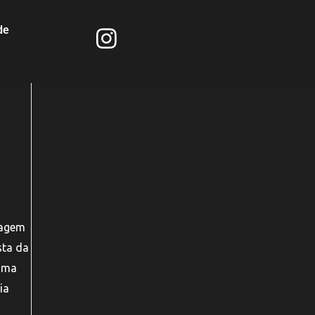
de
dagem
sta da
 uma
ia