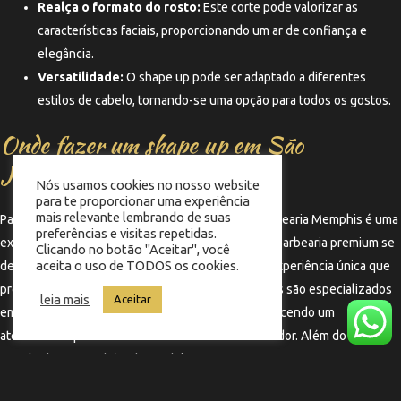
Realça o formato do rosto:
Este corte pode valorizar as
características faciais, proporcionando um ar de confiança e
elegância.
Versatilidade:
O shape up pode ser adaptado a diferentes
estilos de cabelo, tornando-se uma opção para todos os gostos.
Onde fazer um shape up em São
José/SC?
Nós usamos cookies no nosso website
para te proporcionar uma experiência
mais relevante lembrando de suas
Para quem busca um shape up de qualidade, a Barbearia Memphis é uma
preferências e visitas repetidas.
excelente opção. Localizada no bairro Kobrasol, a barbearia premium se
Clicando no botão "Aceitar", você
aceita o uso de TODOS os cookies.
destaca pela qualidade dos seus serviços e pela experiência única que
proporciona aos clientes. Os barbeiros da Memphis são especializados
leia mais
Aceitar
em cortes de cabelo masculino em São José, oferecendo um
atendimento personalizado e um ambiente acolhedor. Além do shape
up, a barbearia também disponibiliza outros serviços, como a
modelagem de barba e tratamentos capilares.