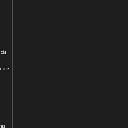
ncia
ado e
vas,