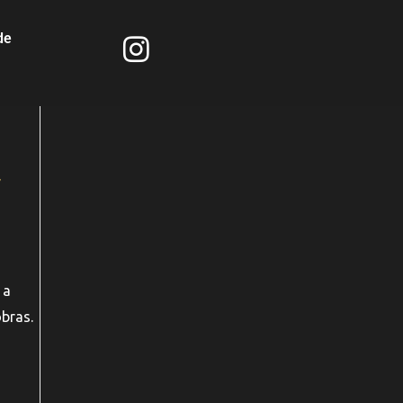
de
 a
bras.