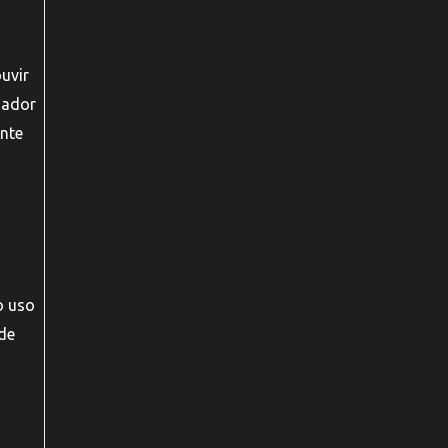
uvir
uador
ente
o uso
de