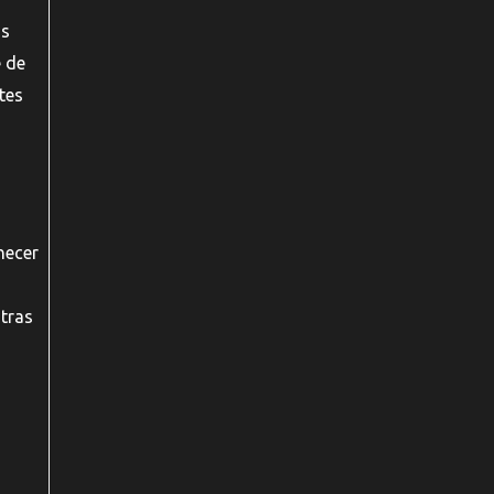
as
e de
tes
necer
utras