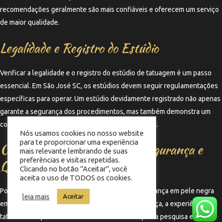
recomendações geralmente são mais confiáveis e oferecem um serviço
de maior qualidade.
Legalidade e Registro do Estúdio
Verificar a legalidade e o registro do estúdio de tatuagem é um passo
essencial. Em São José SC, os estúdios devem seguir regulamentações
específicas para operar. Um estúdio devidamente registrado não apenas
garante a segurança dos procedimentos, mas também demonstra um
compromisso com a qualidade e a ética profissional.
Nós usamos cookies no nosso website
para te proporcionar uma experiência
Considerações Finais sobre Segurança e
mais relevante lembrando de suas
preferências e visitas repetidas.
Qualidade
Clicando no botão "Aceitar", você
aceita o uso de TODOS os cookies.
Por fim, ao buscar onde fazer tatuagem com segurança em pele negra
leia mais
Aceitar
em São José SC, é fundamental priorizar a segurança, a experiência do
tatuador e a qualidade do estúdio. Investir tempo na pesquisa e na