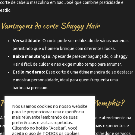
corte de cabelo masculino em São José que combine praticidade e
estilo.
Vantagens do corte Shaggy Hair
Versatilidade:
O corte pode ser estilizado de várias maneiras,
permitindo que o homem brinque com diferentes looks.
Baixa manutenção:
Apesar de parecer bagunçado, o Shaggy
Hair é fácil de cuidar e não exige muito tempo para arrumar.
Estilo moderno:
Esse corte é uma ótima maneira de se destacar
e mostrar personalidade, ideal para quem frequenta uma
barbearia premium.
Por que escolher a Barbearia Memphis?
Nós usamos cookies no nosso website
para te proporcionar uma experiência
mais relevante lembrando de suas
A Barbearia Memphis é uma referência em qualidade e atendimento na
preferências e visitas repetidas.
região do Kobrasol, em São José/SC. Com profissionais experientes e
Clicando no botão "Aceitar", você
aceita o uso de TODOS os cookies.
especializados, a barbearia oferece um ambiente acolhedor e serviços