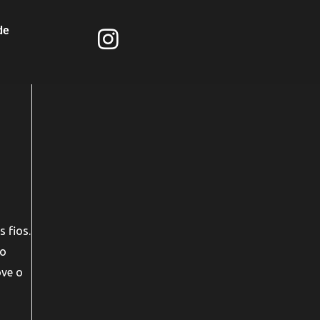
de
 fios.
Ao
ove o