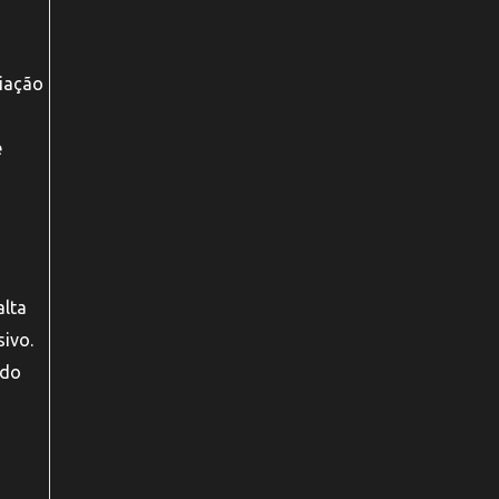
liação
e
alta
ivo.
ndo