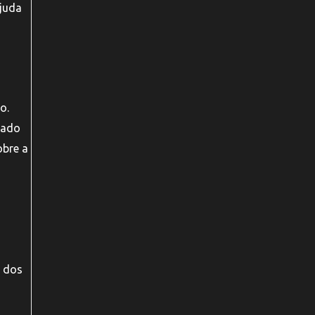
ajuda
o.
uado
obre a
o dos