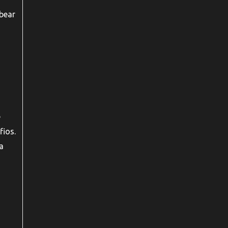
rbear
e
fios.
a