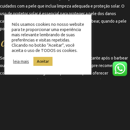
cuidados com a pele que inclua limpeza adequada e proteção solar. O
uso de protetor solar é essencial para proteger a pele dos danos
causados pelos raios UV, especialmente após o barbear, quando a pele
Nós usamos cookies no nosso website
pode estar mais sensível.
para te proporcionar uma experiência
mais relevante lembrando de suas
preferências e visitas repetidas.
Consultando um Profissional
Clicando no botão "Aceitar", você
aceita o uso de TODOS os cookies.
Se você tiver dúvidas sobre como usar creme hidratante após o barbear
leia mais
Aceitar
ou se sua pele apresentar reações adversas, é sempre recomendável
consultar um dermatologista. Um profissional pode oferecer
orientações personalizadas e ajudar a encontrar os produtos mais
adequados para suas necessidades específicas.
←
Termo anterior
Termo seguinte
→