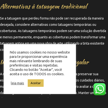
Alternativas à tatuagem tradicional
Se a tatuagem que perdeu forma não pode ser recuperada da maneira
desejada, considere alternativas como tatuagens temporárias ou
coberturas. As tatuagens temporárias podem ser uma solução divertida
e menos permanente, enquanto as coberturas podem transformar uma
tatuagem antiga em uma nova obra de arte, utilizando a tinta existente
como base para um novo design.
Nós usamos cookies no nosso website
para te proporcionar uma experiência
Importância da manutenção regular
mais relevante lembrando de suas
preferências e visitas repetidas.
Clicando no botão "Aceitar", você
aceita o uso de TODOS os cookies.
A manutenção regular da tatuagem é essencial para preservar sua
estética ao longo do tempo. Isso inclui não apenas os cuidados diários,
leia mais
Aceitar
mas também visitas periódicas a um profissional para avaliar a condição
da tatuagem e realizar retoques quando necessário. Manter um diálogo
aberto com o tatuador pode ajudar a garantir que sua tatuagem continue
a ser uma fonte de orgulho e satisfação.