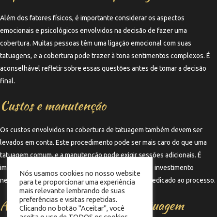
Além dos fatores físicos, é importante considerar os aspectos
emocionais e psicológicos envolvidos na decisão de fazer uma
cobertura. Muitas pessoas têm uma ligação emocional com suas
tatuagens, e a cobertura pode trazer à tona sentimentos complexos. É
aconselhável refletir sobre essas questões antes de tomar a decisão
final.
Custos e manutenção
Os custos envolvidos na cobertura de tatuagem também devem ser
levados em conta. Este procedimento pode ser mais caro do que uma
tatuagem comum, e a manutenção pode exigir sessões adicionais. É
importante estar preparado financeiramente para o investimento
Nós usamos cookies no nosso website
necessário, além de considerar o tempo que será dedicado ao processo.
para te proporcionar uma experiência
mais relevante lembrando de suas
preferências e visitas repetidas.
Alternativas à cobertura de tatuagem
Clicando no botão "Aceitar", você
aceita o uso de TODOS os cookies.