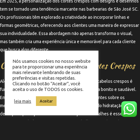
Em 2025, a personalização dos cortes crespos com designs e desenhos
tem se tornado uma tendência marcante nas barbearias de São José SC.
Os profissionais têm explorado a criatividade ao incorporar linhas e
formas geométricas, oferecendo aos clientes uma maneira de expressar
sua individualidade. Essa abordagem não apenas transforma o visual,
mas também cria uma experiência única e memorável para cada cliente
que busca algo diferente.
Nós usamos cookies no nosso website
Cuidado e Manutenção dos Cortes Crespos
para te proporcionar uma experiência
mais relevante lembrando de suas
preferências e visitas repetidas.
Além de escolher o corte ideal, a manutenção dos cabelos crespos é
Clicando no botão "Aceitar", você
aceita o uso de TODOS os cookies.
fundamental para garantir que o visual se mantenha bonito e saudável.
Em São José SC, os barbeiros têm orientado os clientes sobre os
leia mais
Aceitar
melhores produtos e técnicas de cuidados, incluindo hidratação,
definição e proteção térmica. Essa atenção aos detalhes é essencial
para que os cabelos crespos continuem a brilhar e a exibir toda a sua
beleza ao longo do tempo.