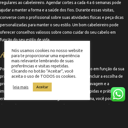
regulares ao cabeleireiro. Agendar cortes a cada 4 a 6 semanas pode
ajudar a manter a forma e a saúde dos fios. Durante essas visitas,
converse com o profissional sobre suas atividades físicas e peça dicas
personalizadas para manter o seu estilo. Um bom cabeleireiro pode
oferecer conselhos valiosos sobre como cuidar do seu cabelo em
função do seu estilo de vida.
Nós usamos cookies no nosso website
Adapte sua rotina de cuidados
para te proporcionar uma experiência
mais relevante lembrando de suas
preferências e visitas repetidas.
Por fim, adaptar sua rotina de cuidados com o cabelo em função da sua
Clicando no botão "Aceitar", você
aceita o uso de TODOS os cookies.
prática de atividades físicas é essencial. Isso pode incluir a escolha de
produtos mais leves, a alteração da frequência de lavagem e a
leia mais
Aceitar
implementação de técnicas de styling que sejam rápidas e práticas. Ao
entender como o seu cabelo reage ao suor e ao clima, você poderá
desenvolver uma rotina que mantenha seu corte sempre em dia,
independentemente da intensidade dos seus treinos.
←
Termo anterior
Termo seguinte
→