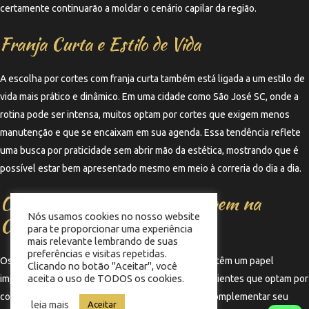
certamente continuarão a moldar o cenário capilar da região.
Franja Curta e Estilo de Vida
A escolha por cortes com franja curta também está ligada a um estilo de
vida mais prático e dinâmico. Em uma cidade como São José SC, onde a
rotina pode ser intensa, muitos optam por cortes que exigem menos
manutenção e que se encaixam em sua agenda. Essa tendência reflete
uma busca por praticidade sem abrir mão da estética, mostrando que é
possível estar bem apresentado mesmo em meio à correria do dia a dia.
O Papel dos Estúdios de Tatuagem na
Nós usamos cookies no nosso website
Cultura de São José SC
para te proporcionar uma experiência
mais relevante lembrando de suas
preferências e visitas repetidas.
Os estúdios de tatuagem em São José SC também têm um papel
Clicando no botão "Aceitar", você
aceita o uso de TODOS os cookies.
importante na cultura de estilo da cidade. Muitos clientes que optam por
cortes com franja curta frequentemente buscam complementar seu
leia mais
Aceitar