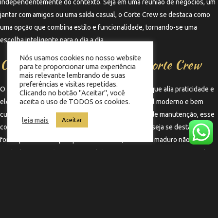
independentemente do contexto. Seja em uma reunião de negócios, um
jantar com amigos ou uma saída casual, o Corte Crew se destaca como
uma opção que combina estilo e funcionalidade, tornando-se uma
escolha inteligente para o dia a dia.
Nós usamos cookies no nosso website
Considerações Finais sobre o Corte Crew
para te proporcionar uma experiência
mais relevante lembrando de suas
preferências e visitas repetidas.
O Corte Crew para homens maduros é uma opção que alia praticidade e
Clicando no botão "Aceitar", você
aceita o uso de TODOS os cookies.
elegância, ideal para aqueles que buscam um visual moderno e bem
cuidado. Com suas diversas variações e facilidade de manutenção, esse
leia mais
Aceitar
corte se torna uma escolha acertada para quem deseja se destacar de
forma positiva. Ao optar pelo Corte Crew, o homem maduro não apenas
cuida de sua aparência, mas também investe em sua imagem pessoal,
refletindo confiança e estilo em todas as situações.
←
Termo anterior
Termo seguinte
→