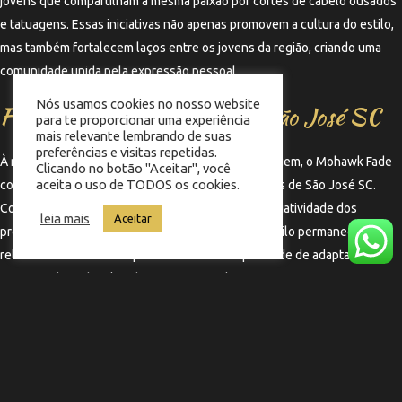
jovens que compartilham a mesma paixão por cortes de cabelo ousados
e tatuagens. Essas iniciativas não apenas promovem a cultura do estilo,
mas também fortalecem laços entre os jovens da região, criando uma
comunidade unida pela expressão pessoal.
Nós usamos cookies no nosso website
Futuro do Mohawk Fade em São José SC
para te proporcionar uma experiência
mais relevante lembrando de suas
preferências e visitas repetidas.
À medida que as tendências de moda e estilo evoluem, o Mohawk Fade
Clicando no botão "Aceitar", você
aceita o uso de TODOS os cookies.
continua a ser uma escolha popular entre os jovens de São José SC.
Com a influência constante das redes sociais e a criatividade dos
leia mais
Aceitar
profissionais de barbearia, é provável que esse estilo permaneça
relevante e em alta nos próximos anos. A capacidade de adaptação e
inovação do Mohawk Fade garante que ele continue a ser uma forma
poderosa de expressão para as novas gerações.
←
Termo anterior
Termo seguinte
→