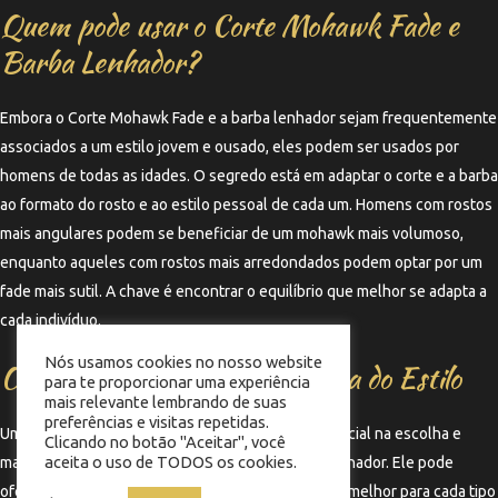
Quem pode usar o Corte Mohawk Fade e
Barba Lenhador?
Embora o Corte Mohawk Fade e a barba lenhador sejam frequentemente
associados a um estilo jovem e ousado, eles podem ser usados por
homens de todas as idades. O segredo está em adaptar o corte e a barba
ao formato do rosto e ao estilo pessoal de cada um. Homens com rostos
mais angulares podem se beneficiar de um mohawk mais volumoso,
enquanto aqueles com rostos mais arredondados podem optar por um
fade mais sutil. A chave é encontrar o equilíbrio que melhor se adapta a
cada indivíduo.
Nós usamos cookies no nosso website
O Papel do Barbeiro na Escolha do Estilo
para te proporcionar uma experiência
mais relevante lembrando de suas
preferências e visitas repetidas.
Um barbeiro experiente desempenha um papel crucial na escolha e
Clicando no botão "Aceitar", você
aceita o uso de TODOS os cookies.
manutenção do Corte Mohawk Fade e da barba lenhador. Ele pode
oferecer conselhos sobre quais estilos funcionam melhor para cada tipo