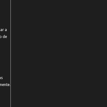
ar a
o de
as
mente.