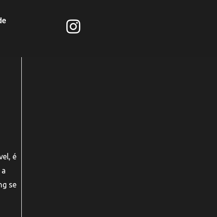
de
el, é
 a
ng se