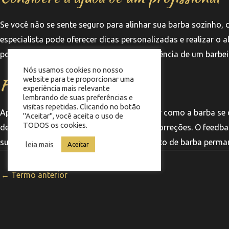
Se você não se sente seguro para alinhar sua barba sozinho, c
especialista pode oferecer dicas personalizadas e realizar o
pode replicar em casa. Além disso, a experiência de um barbei
Nós usamos cookies no nosso
Feedback e ajustes
website para te proporcionar uma
experiência mais relevante
lembrando de suas preferências e
visitas repetidas. Clicando no botão
Após o alinhamento, é importante observar como a barba se 
"Aceitar", você aceita o uso de
TODOS os cookies.
de ajuste e não hesite em fazer pequenas correções. O feedb
suas técnicas e garantir que seu alinhamento de barba perma
leia mais
Aceitar
←
Termo anterior
Co