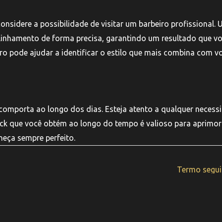
onsidere a possibilidade de visitar um barbeiro profissional.
 alinhamento de forma precisa, garantindo um resultado que v
ro pode ajudar a identificar o estilo que mais combina com vo
comporta ao longo dos dias. Esteja atento a qualquer necess
ack que você obtém ao longo do tempo é valioso para aprimor
neça sempre perfeito.
Termo segu
pyright © 2025 Barbearia Memphis | Feito por
Nobug Tecnologi