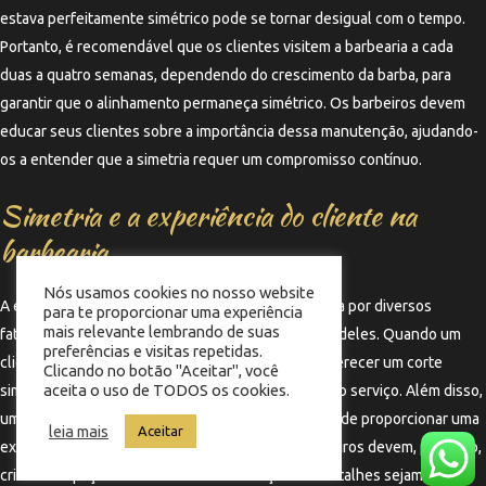
estava perfeitamente simétrico pode se tornar desigual com o tempo.
Portanto, é recomendável que os clientes visitem a barbearia a cada
duas a quatro semanas, dependendo do crescimento da barba, para
garantir que o alinhamento permaneça simétrico. Os barbeiros devem
educar seus clientes sobre a importância dessa manutenção, ajudando-
os a entender que a simetria requer um compromisso contínuo.
Simetria e a experiência do cliente na
barbearia
Nós usamos cookies no nosso website
A experiência do cliente na barbearia é influenciada por diversos
para te proporcionar uma experiência
mais relevante lembrando de suas
fatores, e a simetria no alinhamento da barba é um deles. Quando um
preferências e visitas repetidas.
cliente percebe que o barbeiro se preocupa em oferecer um corte
Clicando no botão "Aceitar", você
aceita o uso de TODOS os cookies.
simétrico, isso aumenta a confiança na qualidade do serviço. Além disso,
um ambiente que valoriza a estética e a simetria pode proporcionar uma
leia mais
Aceitar
experiência mais agradável e satisfatória. Os barbeiros devem, portanto,
criar um espaço onde a simetria e a atenção aos detalhes sejam