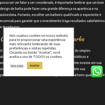
possa ser um fator a ser considerado, é importante lembrar que um bom
design de barba pode fazer uma grande diferença na aparência e na
autoestima. Portanto, escolher um barbeiro qualificado e experiente é
essencial para garantir que o investimento traga resultados satisfatórios
e duradouros.
Nós usamos cookies no nosso website
Conclusão sobre o Design de Barba
para te proporcionar uma experiência
mais relevante lembrando de suas
preferências e visitas repetidas.
O design de barba é uma prática que vai muito além do simples
Clicando no botão "Aceitar", você
aceita o uso de TODOS os cookies.
alinhamento, oferecendo uma série de benefícios estéticos e
emocionais. Ao optar por um design de barba, o cliente investe em sua
leia mais
Aceitar
imagem e autoestima, garantindo um visual que reflete sua
personalidade e estilo de vida. Com a ajuda de um barbeiro qualificado, é
possível alcançar resultados impressionantes que farão toda a diferença
no dia a dia.
←
Termo anterior
Termo seguinte
→