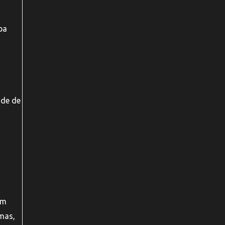
ba
ade de
em
emas,