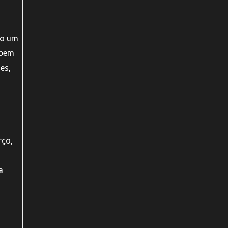
do um
 bem
es,
rço,
a