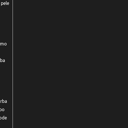
 pele
como
rba
arba
mpo
pode