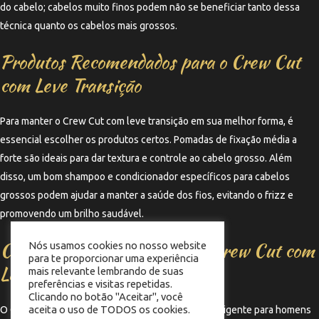
do cabelo; cabelos muito finos podem não se beneficiar tanto dessa
técnica quanto os cabelos mais grossos.
Produtos Recomendados para o Crew Cut
com Leve Transição
Para manter o Crew Cut com leve transição em sua melhor forma, é
essencial escolher os produtos certos. Pomadas de fixação média a
forte são ideais para dar textura e controle ao cabelo grosso. Além
disso, um bom shampoo e condicionador específicos para cabelos
grossos podem ajudar a manter a saúde dos fios, evitando o frizz e
promovendo um brilho saudável.
Considerações Finais sobre o Crew Cut com
Nós usamos cookies no nosso website
para te proporcionar uma experiência
Leve Transição
mais relevante lembrando de suas
preferências e visitas repetidas.
Clicando no botão "Aceitar", você
aceita o uso de TODOS os cookies.
O Crew Cut com leve transição é uma escolha inteligente para homens