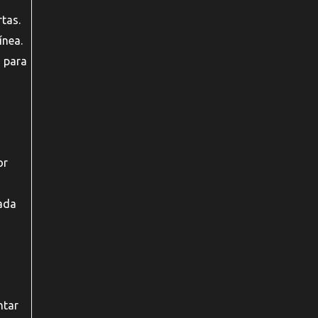
tas.
ínea.
i para
or
ada
ntar