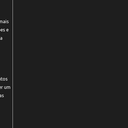
 mais
ões e
 a
utos
er um
as