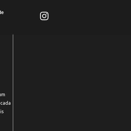
de
 um
 cada
is