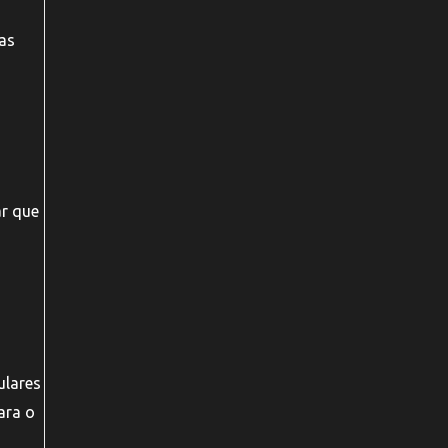
cas
ar que
ulares
ara o