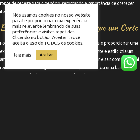
fonte de receita para o negócio, reforçando a importância de oferecer
itens que atendam às necessidades dos clientes.
Nós usamos cookies no nosso website
para te proporcionar uma experiência
Experiência Completa: Mais Que um Corte
mais relevante lembrando de suas
preferências e visitas repetidas.
Clicando no botão "Aceitar", você
aceita o uso de TODOS os cookies.
Por fim, a verdadeira essência da barbearia temática é proporcionar uma
experiência completa. A combinação de cerveja, corte e estilo cria um
leia mais
Aceitar
ambiente onde os clientes podem relaxar, socializar e sair com um visual
renovado. Essa abordagem holística é o que diferencia uma barbearia
comum de uma barbearia temática, onde cada visita se torna uma
experiência memorável e única.
←
Termo anterior
Termo seguinte
→
Copyright © 2025 Barbearia Memphis | Feito por
Nobug Tecnologia ​