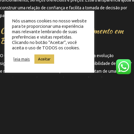
construir uma relação de confiança e facilita a tomada de decisão por
parte do cliente.
Nós usamos cookies no nosso website
para te proporcionar uma experiência
Conclusão: O Futuro do Atendimento em
mais relevante lembrando de suas
preferências e visitas repetidas.
Barbearias
Clicando no botão "Aceitar", você
aceita o uso de TODOS os cookies.
O uso do
WhatsApp da barbearia
representa uma evolução
leia mais
Aceitar
significativa no atendimento ao cliente. Com a possibilidade de agendar
e renovar a barba com facilidade, os clientes desfrutam de uma
experiência mais prática e satisfatória. Essa tendência deve continuar a
crescer, tornando-se um padrão no setor de beleza e estética.
←
Termo anterior
Termo seguinte
→