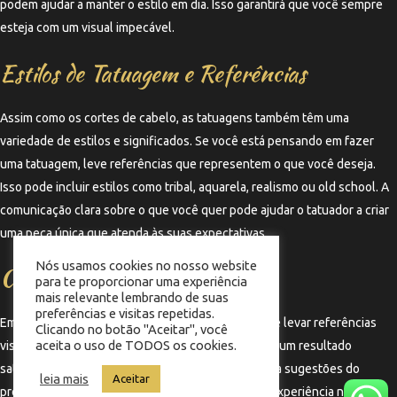
podem ajudar a manter o estilo em dia. Isso garantirá que você sempre
esteja com um visual impecável.
Estilos de Tatuagem e Referências
Assim como os cortes de cabelo, as tatuagens também têm uma
variedade de estilos e significados. Se você está pensando em fazer
uma tatuagem, leve referências que representem o que você deseja.
Isso pode incluir estilos como tribal, aquarela, realismo ou old school. A
comunicação clara sobre o que você quer pode ajudar o tatuador a criar
uma peça única que atenda às suas expectativas.
Nós usamos cookies no nosso website
Conclusão
para te proporcionar uma experiência
mais relevante lembrando de suas
preferências e visitas repetidas.
Em resumo, saber o nome do corte que você quer e levar referências
Clicando no botão "Aceitar", você
aceita o uso de TODOS os cookies.
visuais para o barbeiro é fundamental para garantir um resultado
satisfatório. A comunicação eficaz e a abertura para sugestões do
leia mais
Aceitar
profissional podem fazer toda a diferença na sua experiência na