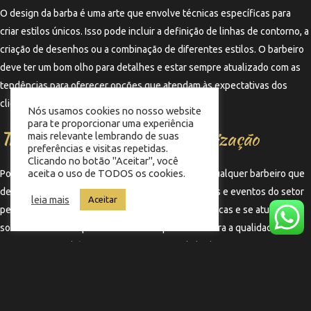
O design da barba é uma arte que envolve técnicas específicas para
criar estilos únicos. Isso pode incluir a definição de linhas de contorno, a
criação de desenhos ou a combinação de diferentes estilos. O barbeiro
deve ter um bom olho para detalhes e estar sempre atualizado com as
tendências para oferecer opções que atendam às expectativas dos
clientes.
Nós usamos cookies no nosso website
para te proporcionar uma experiência
Treinamento Contínuo e Atualização
mais relevante lembrando de suas
preferências e visitas repetidas.
Clicando no botão "Aceitar", você
aceita o uso de TODOS os cookies.
Por fim, o treinamento contínuo é essencial para qualquer barbeiro que
deseja se destacar. Participar de workshops, cursos e eventos do setor
leia mais
Aceitar
permite que os profissionais aprendam novas técnicas e se atualizem
sobre as melhores práticas. Isso não apenas melhora a qualidade do
serviço, mas também aumenta a confiança do barbeiro em suas
habilidades, resultando em um atendimento superior ao cliente.
←
Termo anterior
Termo seguinte
→