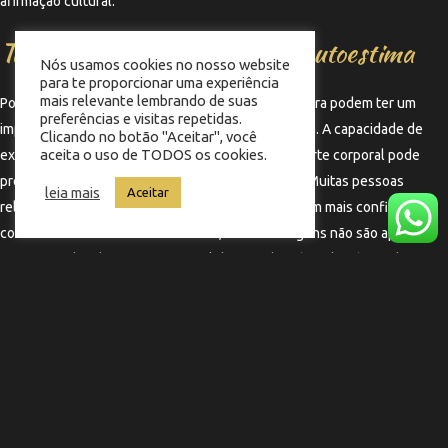
afirmação cultural.
Tatuagens monocromáticas e autoestima
Nós usamos cookies no nosso website
para te proporcionar uma experiência
mais relevante lembrando de suas
Por fim, as tatuagens monocromáticas em pele negra podem ter um
preferências e visitas repetidas.
impacto significativo na autoestima de quem as usa. A capacidade de
Clicando no botão "Aceitar", você
aceita o uso de TODOS os cookies.
expressar a individualidade e a beleza através da arte corporal pode
proporcionar um sentimento de empoderamento. Muitas pessoas
leia mais
Aceitar
relatam que suas tatuagens as ajudam a se sentirem mais confiantes e
conectadas à sua identidade. Assim, essas tatuagens não são apenas
uma forma de adorno, mas uma celebração da própria história e da
própria pele.
←
Termo anterior
Termo seguinte
→
Copyright © 2025 Barbearia Memphis | Feito por
Nobug Tecnologia ​