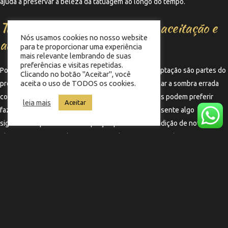
ajuda a preservar a beleza da tatuagem ao longo do tempo.
Tatuagem com sombra errada: aceitação e
Nós usamos cookies no nosso website
adaptação
para te proporcionar uma experiência
mais relevante lembrando de suas
preferências e visitas repetidas.
Por fim, é importante lembrar que a aceitação e adaptação são partes do
Clicando no botão "Aceitar", você
aceita o uso de TODOS os cookies.
processo. Algumas pessoas podem optar por abraçar a sombra errada
como parte da sua história pessoal, enquanto outras podem preferir
leia mais
Aceitar
fazer ajustes. O importante é que a tatuagem represente algo
significativo para você. A adaptação pode incluir a adição de novos
elementos que complementem a sombra, transformando-a em uma
parte única da sua identidade.
←
Termo anterior
Termo seguinte
→