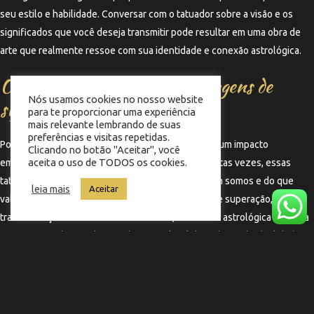
seu estilo e habilidade. Conversar com o tatuador sobre a visão e os
significados que você deseja transmitir pode resultar em uma obra de
arte que realmente ressoe com sua identidade e conexão astrológica.
O impacto emocional das tatuagens de
Nós usamos cookies no nosso website
signos
para te proporcionar uma experiência
mais relevante lembrando de suas
preferências e visitas repetidas.
Por fim, a tatuagem de signos do zodíaco pode ter um impacto
Clicando no botão "Aceitar", você
aceita o uso de TODOS os cookies.
emocional significativo na vida de uma pessoa. Muitas vezes, essas
tatuagens servem como lembretes visuais de quem somos e do que
leia mais
Aceitar
valorizamos. Elas podem representar momentos de superação,
transformação e autodescoberta. Assim, a conexão astrológica se torna
uma parte intrínseca da jornada pessoal, celebrando a individualidade e
a busca por significado em um mundo vasto e complexo.
←
Termo anterior
Termo seguinte
→