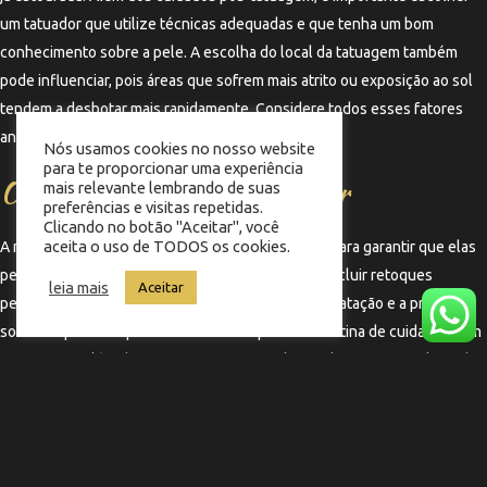
um tatuador que utilize técnicas adequadas e que tenha um bom
conhecimento sobre a pele. A escolha do local da tatuagem também
pode influenciar, pois áreas que sofrem mais atrito ou exposição ao sol
tendem a desbotar mais rapidamente. Considere todos esses fatores
antes de fazer sua nova tatuagem.
Nós usamos cookies no nosso website
para te proporcionar uma experiência
O papel da manutenção regular
mais relevante lembrando de suas
preferências e visitas repetidas.
Clicando no botão "Aceitar", você
aceita o uso de TODOS os cookies.
A manutenção regular das tatuagens é essencial para garantir que elas
permaneçam bonitas e bem definidas. Isso pode incluir retoques
leia mais
Aceitar
periódicos e cuidados contínuos com a pele. A hidratação e a proteção
solar são práticas que devem ser incorporadas à rotina de cuidados com
a tatuagem. Além disso, estar atento a qualquer alteração na pele pode
ajudar a identificar problemas antes que se tornem mais sérios.
←
Termo anterior
Termo seguinte
→