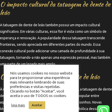
O impacto cultural da tatuagem de dente de
leão
A tatuagem de dente de leão também possui um impacto cultural
significativo. Em várias culturas, essa flor é vista como um símbolo de
esperança e renovação. A popularidade dessa tatuagem transcende
fronteiras, sendo apreciada em diferentes partes do mundo. Essa
conexão cultural pode adicionar uma camada de profundidade à sua
tatuagem, tornando-a não apenas uma expressão pessoal, mas também
uma parte de um legado mais amplo.
Nós usamos cookies no nosso website
O futuro das tatuagens de dente de leão
para te proporcionar uma experiência
mais relevante lembrando de suas
preferências e visitas repetidas.
À medida que a arte da tatuagem continua a evoluir, a tatuagem de dente
Clicando no botão "Aceitar", você
aceita o uso de TODOS os cookies.
de leão provavelmente permanecerá uma escolha popular entre
aqueles que buscam expressar leveza, liberdade e sonhos. Novas
leia mais
Aceitar
técnicas e estilos podem surgir, mas a essência simbólica dessa flor