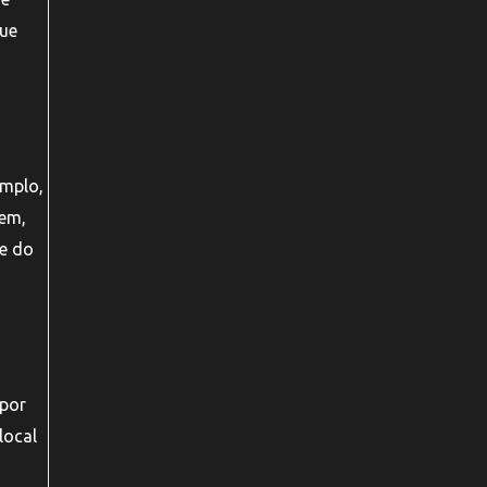
que
emplo,
gem,
de do
 por
local