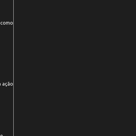
, como
a ação
de