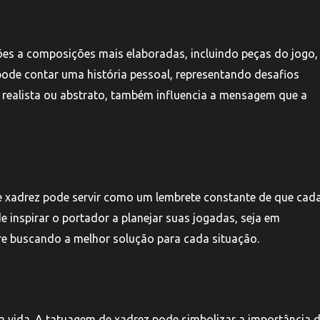
ões a composições mais elaboradas, incluindo peças do jogo
pode contar uma história pessoal, representando desafios
ja realista ou abstrato, também influencia a mensagem que a
de xadrez pode servir como um lembrete constante de que cad
e inspirar o portador a planejar suas jogadas, seja em
re buscando a melhor solução para cada situação.
na vida. A tatuagem de xadrez pode simbolizar a importância 