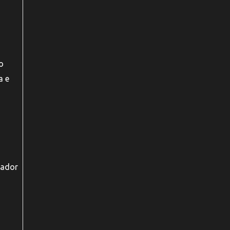
o
a e
uador