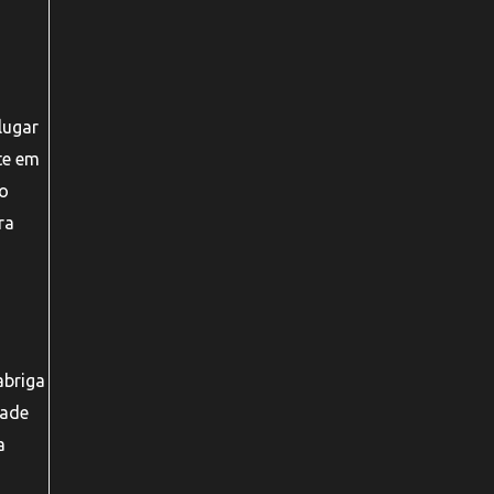
lugar
te em
go
ra
abriga
dade
a