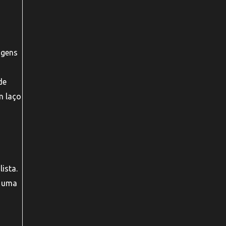
agens
de
m laço
ista.
m uma