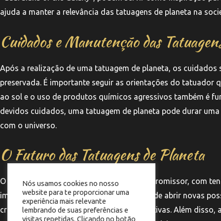
ajuda a manter a relevância das tatuagens de planeta na so
Cuidados e Manutenção das Tatuagens
Após a realização de uma tatuagem de planeta, os cuidados s
preservada. É importante seguir as orientações do tatuador q
ao sol e o uso de produtos químicos agressivos também é fu
devidos cuidados, uma tatuagem de planeta pode durar uma 
com o universo.
O Futuro das Tatuagens de Planeta
O futuro das tatuagens de planeta parece promissor, com ten
Nós usamos cookies no nosso
website para te proporcionar uma
impressão 3D e a realidade aumentada, pode abrir novas poss
experiência mais relevante
criem obras ainda mais complexas e interativas. Além disso, 
lembrando de suas preferências e
visitas repetidas. Clicando no botão