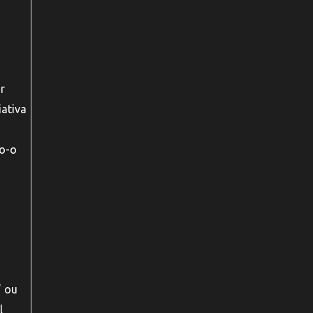
r
iativa
do-o
” ou
l