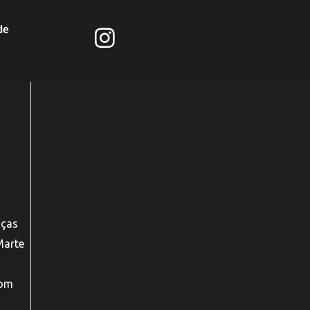
de
nças
Marte
com