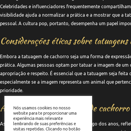
Celebridades e influenciadores frequentemente compartilham 
visibilidade ajuda a normalizar a prática e a mostrar que a 
pessoal. A cultura pop, portanto, desempenha um papel impor
Considerações éticas sobre tatuagens 
Embora a tatuagem de cachorro seja uma forma de expressão 
prática. Algumas pessoas optam por tatuar a imagem de um c
apropriação e respeito. É essencial que a tatuagem seja feit
especialmente se a imagem representa um animal que pertenc
prioridade.
A evolução das tatuagens de cachorro
Nós usamos cookies no nosso
website para te proporcionar uma
experiência mais relevante
As tatuagens de cachorro evoluíram ao longo dos anos, refle
lembrando de suas preferências e
visitas repetidas. Clicando no botão