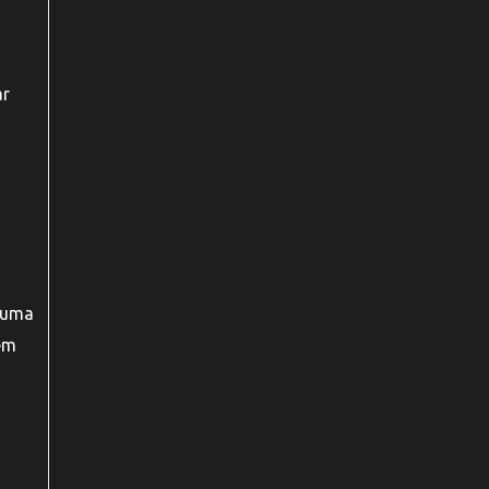
ar
r uma
gem