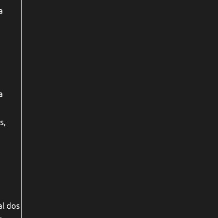
a
a
s,
al dos