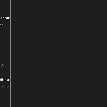
sentar
da
e
. O
itir a
ue ele