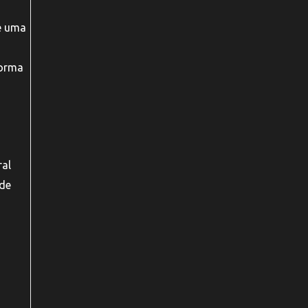
é uma
forma
ral
ode