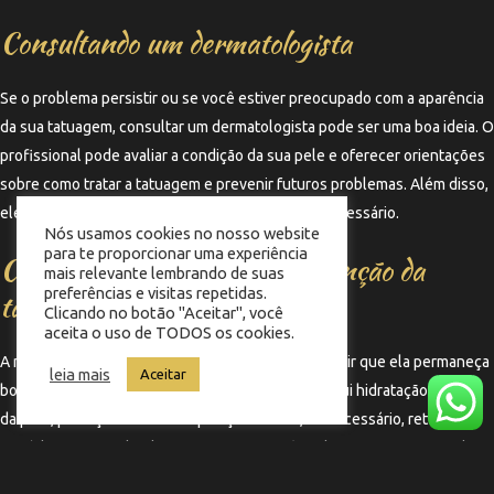
Consultando um dermatologista
Se o problema persistir ou se você estiver preocupado com a aparência
da sua tatuagem, consultar um dermatologista pode ser uma boa ideia. O
profissional pode avaliar a condição da sua pele e oferecer orientações
sobre como tratar a tatuagem e prevenir futuros problemas. Além disso,
ele pode indicar tratamentos específicos, caso necessário.
Nós usamos cookies no nosso website
para te proporcionar uma experiência
Considerações sobre a manutenção da
mais relevante lembrando de suas
preferências e visitas repetidas.
tatuagem
Clicando no botão "Aceitar", você
aceita o uso de TODOS os cookies.
A manutenção da tatuagem é essencial para garantir que ela permaneça
leia mais
Aceitar
bonita e bem definida ao longo do tempo. Isso inclui hidratação regular
da pele, proteção contra a exposição solar e, se necessário, retoques
periódicos. Ao cuidar da sua tatuagem, você pode minimizar o risco de
engrossamento e prolongar a sua durabilidade.