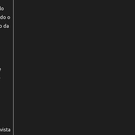
lo
ndo o
o da
e
e
vista