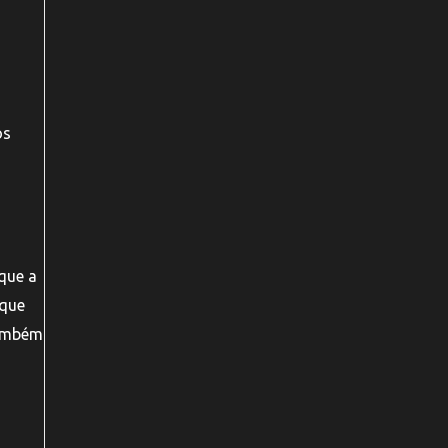
os
que a
 que
também