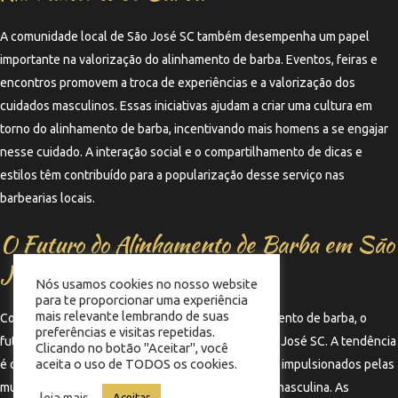
A comunidade local de São José SC também desempenha um papel
importante na valorização do alinhamento de barba. Eventos, feiras e
encontros promovem a troca de experiências e a valorização dos
cuidados masculinos. Essas iniciativas ajudam a criar uma cultura em
torno do alinhamento de barba, incentivando mais homens a se engajar
nesse cuidado. A interação social e o compartilhamento de dicas e
estilos têm contribuído para a popularização desse serviço nas
barbearias locais.
O Futuro do Alinhamento de Barba em São
José SC
Nós usamos cookies no nosso website
para te proporcionar uma experiência
mais relevante lembrando de suas
Com a crescente demanda por serviços de alinhamento de barba, o
preferências e visitas repetidas.
futuro parece promissor para as barbearias em São José SC. A tendência
Clicando no botão "Aceitar", você
aceita o uso de TODOS os cookies.
é que mais homens busquem esse tipo de cuidado, impulsionados pelas
mudanças culturais e pela valorização da estética masculina. As
leia mais
Aceitar