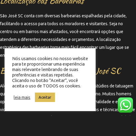
Localização das Barbearias
São José SC conta com diversas barbearias espalhadas pela cidade,
facilitando o acesso para todos os moradores e visitantes. Seja no
centro ou em bairros mais afastados, você encontrará opções que
atendem a diferentes necessidades e orçamentos. A localização
estratégica das barbearias torna mais fácil encontrar um lugar que se
encaixe na sua rotina.
Nós usamos cookies no nosso website
para te proporcionar uma experiência
Estúdios de Tatuagem em São José SC
mais relevante lembrando de suas
preferências e visitas repetidas.
Clicando no botão "Aceitar", você
aceita o uso de TODOS os cookies.
Além das barbearias, São José SC também abriga estúdios de tatuagem
que complementam a experiência de estilo masculino. Muitos homens
leia mais
Aceitar
optam por fazer tatuagens que refletem sua personalidade e estilo de
vida. Os estúdios oferecem uma variedade de estilos e técnicas, sempre
com profissionais capacitados que garantem a segurança e a qualidade
do serviço.