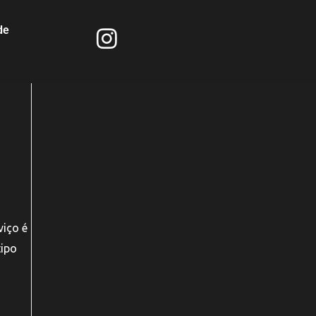
de
viço é
tipo