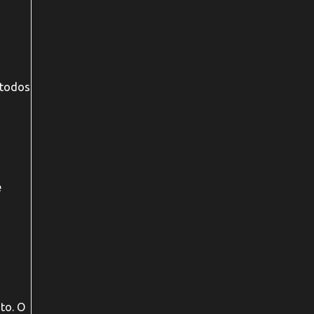
 todos
e
to. O