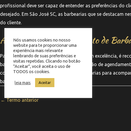
profissional deve ser capaz de entender as preferências do cl
desejado. Em São José SC, as barbearias que se destacam nes
do cliente.
Agendando seu Alinhamento de Barb
Nós usamos cookies no nosso
website para te proporcionar uma
experiência mais relevante
Para garantir um alinhamento de barba com excelência, é re
lembrando de suas preferências e
visitas repetidas. Clicando no botão
barbearias em São José SC oferecem a opção de agendamento o
"Aceitar", você aceita o uso de
TODOS os cookies.
conferir as redes sociais e o site das barbearias para acom
barba.
leia mais
Aceitar
←
Termo anterior
Co