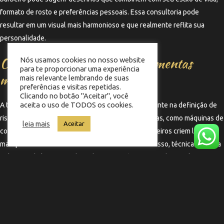
formato de rosto e preferências pessoais. Essa consultoria pode
resultar em um visual mais harmonioso e que realmente reflita sua
personalidade.
O impacto da tecnologia: ferramentas
Nós usamos cookies no nosso website
para te proporcionar uma experiência
modernas para definição
mais relevante lembrando de suas
preferências e visitas repetidas.
Clicando no botão "Aceitar", você
aceita o uso de TODOS os cookies.
A tecnologia tem desempenhado um papel importante na definição de
riscos e desenhos no cabelo. Ferramentas modernas, como máquinas de
leia mais
Aceitar
corte com guias específicas, permitem que os barbeiros criem linhas
mais precisas e desenhos mais elaborados. Além disso, técnicas como a
utilização de laser para desenhar riscos têm se tornado populares,
oferecendo resultados duradouros e de alta definição.
←
Termo anterior
Termo seguinte
→