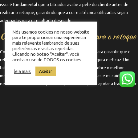
isso, é fundamental que o tatuador avalie a pele do cliente antes de
realizar o retoque, garantindo que a cor e a técnica utilizadas sejam
adequadas para o resultado desejado.
Nós usamos cookies no nosso website
Consultando um profissional para o retoque
para te proporcionar uma experiência
mais relevante lembrando de suas
preferências e visitas repetidas.
Consultar um profissional qualificado é essencial para garantir que o
Clicando no botão "Aceitar", você
aceita o uso de TODOS os cookies.
retoque de tatuagens seja realizado de maneira segura e eficaz. Um
tatuador experiente poderá oferecer orientações sobre o melhor
leia mais
Aceitar
momento para o retoque, as técnicas mais adequadas e os cuidados
necessários. Além disso, um bom profissional pode ajudar a transformar
uma tatuagem antiga em uma nova obra de arte, adaptando-a às novas
tendências e preferências do cliente.
←
Termo anterior
Termo seguinte
→