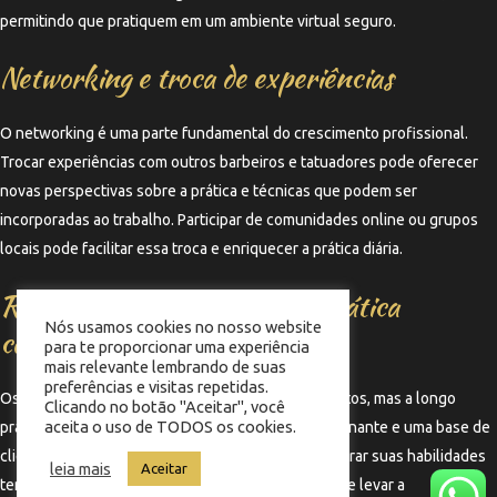
permitindo que pratiquem em um ambiente virtual seguro.
Networking e troca de experiências
O networking é uma parte fundamental do crescimento profissional.
Trocar experiências com outros barbeiros e tatuadores pode oferecer
novas perspectivas sobre a prática e técnicas que podem ser
incorporadas ao trabalho. Participar de comunidades online ou grupos
locais pode facilitar essa troca e enriquecer a prática diária.
Resultados a longo prazo da prática
Nós usamos cookies no nosso website
constante
para te proporcionar uma experiência
mais relevante lembrando de suas
preferências e visitas repetidas.
Os resultados da prática constante não são imediatos, mas a longo
Clicando no botão "Aceitar", você
aceita o uso de TODOS os cookies.
prazo, eles se traduzem em um portfólio impressionante e uma base de
clientes fiel. Profissionais que se dedicam a aprimorar suas habilidades
leia mais
Aceitar
tendem a ser reconhecidos no mercado, o que pode levar a